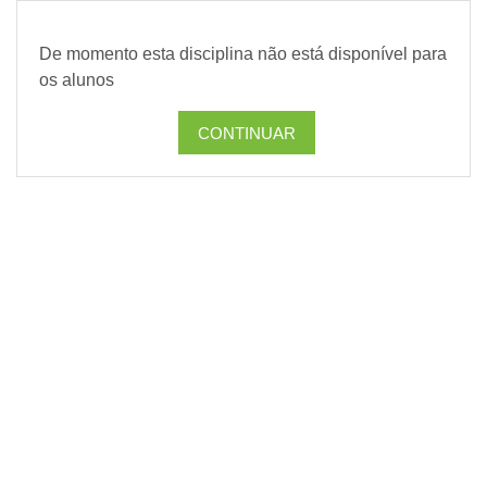
Ir para o conteúdo principal
De momento esta disciplina não está disponível para
os alunos
CONTINUAR