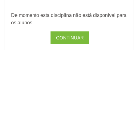
Ir para o conteúdo principal
De momento esta disciplina não está disponível para
os alunos
CONTINUAR